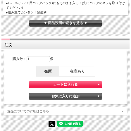
●LC-192(IC-705用バックパック)にもそのまま入る！(先にバッグのネジを取り付け
てください)
●組み立てカンタン！超便利！
※必要に応じて、同梱のズレ防止吸着テープをご使用ください。
▼ 商品説明の続きを見る ▼
注文
購入数：
個
在庫
在庫あり
返品についての詳細はこちら