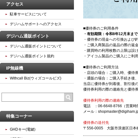
アクセス
駐車サービスについて
デジハムサポートへのアクセス
■優待券のご利用条件
・有効期限：令和8年12月末まで
デジハム通販ポイント
・優待券の現金への引換および
・ご購入商製品の返品の際の返
デジハム通販ポイントについて
・購買時の利用枚数の上限は設
デジハム通販ポイント規約
・アイコム製品のご購入にご利
■優待券のご利用方法
IP無線機
・店頭の場合：ご購入時、優待
Withcall Biz(ウィズコールビズ)
・通販の場合：ご購入手続き後
当店に優待券が到着後、割引後
優待券利用の際の連絡先と優待
優待券利用の際の連絡先
電話 ：06-6648-8766（営業時
メール：shopmaster@digiham.j
特集コーナー
優待券の送付先
〒556-0005 大阪市浪速区日本
GHDキー(電鍵)