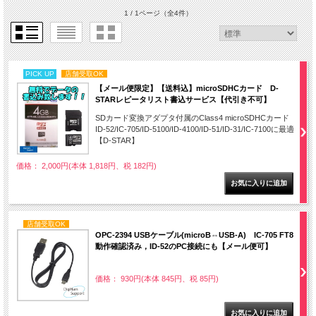
1 / 1ページ
（全4件）
PICK UP
店舗受取OK
【メール便限定】【送料込】microSDHCカード D-
STARレピータリスト書込サービス【代引き不可】
SDカード変換アダプタ付属のClass4 microSDHCカード
ID-52/IC-705/ID-5100/ID-4100/ID-51/ID-31/IC-7100に最適
【D-STAR】
価格： 2,000円(本体 1,818円、税 182円)
店舗受取OK
OPC-2394 USBケーブル(microB⇔USB-A) IC-705 FT8
動作確認済み，ID-52のPC接続にも【メール便可】
価格： 930円(本体 845円、税 85円)