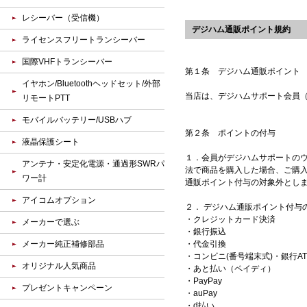
レシーバー（受信機）
デジハム通販ポイント規約
ライセンスフリートランシーバー
国際VHFトランシーバー
第１条 デジハム通販ポイント
イヤホン/Bluetoothヘッドセット/外部
当店は、デジハムサポート会員
リモートPTT
モバイルバッテリー/USBハブ
第２条 ポイントの付与
液晶保護シート
１．会員がデジハムサポートのウェブサ
アンテナ・安定化電源・通過形SWRパ
法で商品を購入した場合、ご購
ワー計
通販ポイント付与の対象外とし
アイコムオプション
２． デジハム通販ポイント付与
・クレジットカード決済
メーカーで選ぶ
・銀行振込
メーカー純正補修部品
・代金引換
・コンビニ(番号端末式)・銀行A
オリジナル人気商品
・あと払い（ペイディ）
・PayPay
プレゼントキャンペーン
・auPay
・d払い