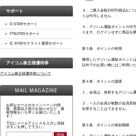
３．ご購入金額100円(税込)
サポート
トは付与しません。
D-STARサポート
４．デジハム通販ポイントの付
ります。ログインせずに商品を
FT8/JT65サポート
IC-9700サテライト運用サポート
第３条 ポイントの利用
獲得したデジハム通販ポイントは
アイコム株主様優待券
以外でのお買い物にはご利用い
アイコム株主様優待券について
第４条 ポイントの譲渡
１．会員は、保有するデジハム
２．一人の会員が複数の会員登
お得なセールやキャンペーンの情
報、新製品入荷のお知らせなど、最
合算することはできません。
新情報をいち早くお届けいたしま
す！
下記にメールアドレスを入力し登録
第５条 ポイントの有効期限
ボタンを押して下さい。