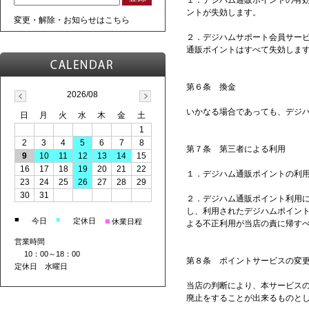
１．デジハム通販ポイントの有
ントが失効します。
変更・解除・お知らせはこちら
２．デジハムサポート会員サー
通販ポイントはすべて失効しま
第６条 換金
2026/08
いかなる場合であっても、デジ
日
月
火
水
木
金
土
1
2
3
4
5
6
7
8
第７条 第三者による利用
9
10
11
12
13
14
15
16
17
18
19
20
21
22
１．デジハム通販ポイントの利
23
24
25
26
27
28
29
30
31
２．デジハム通販ポイント利用
し、利用されたデジハムポイン
■
■
■
今日
定休日
休業日程
よる不正利用が当店の責に帰す
営業時間
10：00～18：00
第８条 ポイントサービスの変
定休日 水曜日
当店の判断により、本サービス
廃止をすることが出来るものと