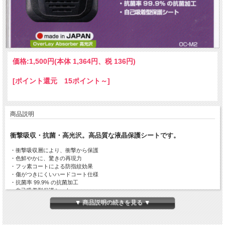
価格:
1,500円
(本体 1,364円、税 136円)
[ポイント還元 15ポイント～]
商品説明
衝撃吸収・抗菌・高光沢。高品質な液晶保護シートです。
・衝撃吸収層により、衝撃から保護
・色鮮やかに、驚きの再現力
・フッ素コートによる防指紋効果
・傷がつきにくいハードコート仕様
・抗菌率 99.9% の抗菌加工
・自己吸着型保護シート
▼ 商品説明の続きを見る ▼