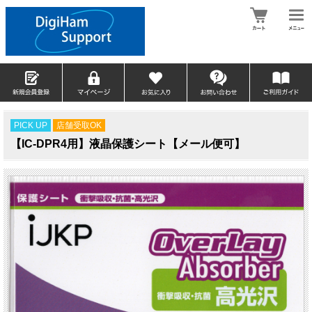
PICK UP
店舗受取OK
【IC-DPR4用】液晶保護シート【メール便可】