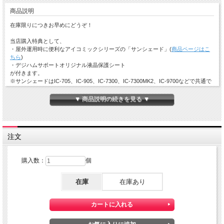
商品説明
在庫限りにつきお早めにどうぞ！
当店購入特典として、
・屋外運用時に便利なアイコミックシリーズの「サンシェード」(
商品ページはこ
ちら
)
・デジハムサポートオリジナル液晶保護シート
が付きます。
※サンシェードはIC-705、IC-905、IC-7300、IC-7300MK2、IC-9700などで共通で
使用できます。
▼ 商品説明の続きを見る ▼
高性能リアルタイムスペクトラムスコープ、
新開発のRFダイレクト・サンプリング方式を採用し
注文
た最強のコンパクトHFトランシーバー。
購入数：
個
主な特長
在庫
在庫あり
クラス最強の高性能リアルタイムスペクトラムスコープを搭載。
デジタル技術の粋を結集した「RFダイレクト･サンプリング方式」を採
用。
クラスを超越する優れたRMDR／送信波のフェーズノイズ特性を実現。
帯域外の信号を効率よく減衰させる15分割のBPF。