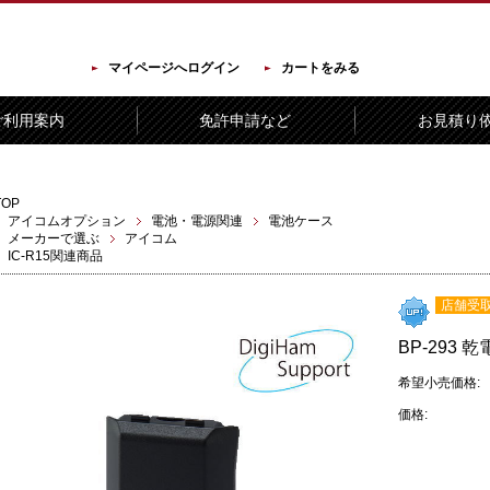
マイページへログイン
カートをみる
ご利用案内
免許申請など
お見積り
TOP
アイコムオプション
電池・電源関連
電池ケース
メーカーで選ぶ
アイコム
IC-R15関連商品
店舗受取
BP-293 
希望小売価格:
価格: