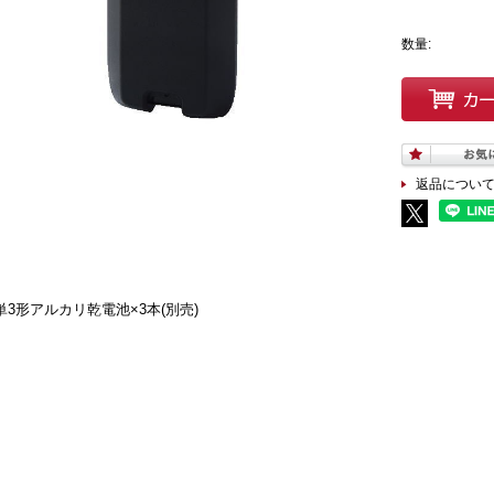
数量:
返品につい
単3形アルカリ乾電池×3本(別売)