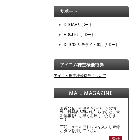
サポート
D-STARサポート
FT8/JT65サポート
IC-9700サテライト運用サポート
アイコム株主様優待券
アイコム株主様優待券について
お得なセールやキャンペーンの情
報、新製品入荷のお知らせなど、最
新情報をいち早くお届けいたしま
す！
下記にメールアドレスを入力し登録
ボタンを押して下さい。