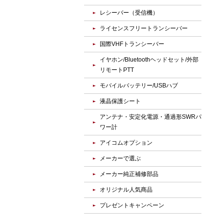
レシーバー（受信機）
ライセンスフリートランシーバー
国際VHFトランシーバー
イヤホン/Bluetoothヘッドセット/外部
リモートPTT
モバイルバッテリー/USBハブ
液晶保護シート
アンテナ・安定化電源・通過形SWRパ
ワー計
アイコムオプション
メーカーで選ぶ
メーカー純正補修部品
オリジナル人気商品
プレゼントキャンペーン