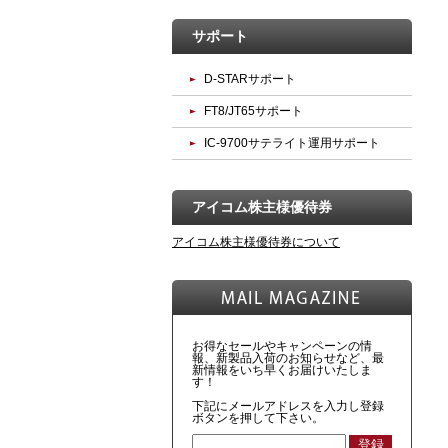
サポート
D-STARサポート
FT8/JT65サポート
IC-9700サテライト運用サポート
アイコム株主様優待券
アイコム株主様優待券について
お得なセールやキャンペーンの情
報、新製品入荷のお知らせなど、最
新情報をいち早くお届けいたしま
す！
下記にメールアドレスを入力し登録
ボタンを押して下さい。