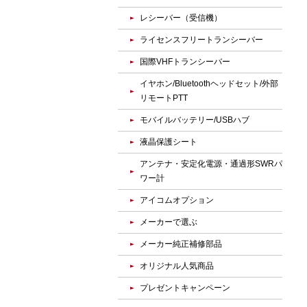
レシーバー（受信機）
ライセンスフリートランシーバー
国際VHFトランシーバー
イヤホン/Bluetoothヘッドセット/外部
リモートPTT
モバイルバッテリー/USBハブ
液晶保護シート
アンテナ・安定化電源・通過形SWRパ
ワー計
アイコムオプション
メーカーで選ぶ
メーカー純正補修部品
オリジナル人気商品
プレゼントキャンペーン