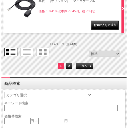
車載 【オプション】 マイクケーブル
価格： 8,410円(本体 7,645円、税 765円)
1 / 2ページ
（全24件）
1
2
次へ
商品検索
キーワード検索
価格帯検索
円 ～
円